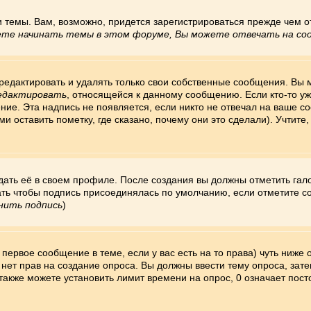
и темы. Вам, возможно, придется зарегистрироваться прежде чем о
те начинать темы в этом форуме, Вы можете отвечать на соо
едактировать и удалять только свои собственные сообщения. Вы м
едактировать
, относящейся к данному сообщению. Если кто-то у
ние. Эта надпись не появляется, если никто не отвечал на ваше 
 оставить пометку, где сказано, почему они это сделали). Учтите
дать её в своем профиле. После создания вы должны отметить гал
ать чтобы подпись присоединялась по умолчанию, если отметите с
нить подпись
)
те первое сообщение в теме, если у вас есть на то права) чуть ни
ас нет прав на создание опроса. Вы должны ввести тему опроса, за
 также можете установить лимит времени на опрос, 0 означает пос