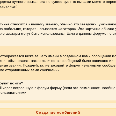
держки нужного языка пока не существует, то вы сами можете пер
 страницы)
тинка относится к вашему званию, обычно это звёздочки, указыва
ка побольше, которая называется «аватара». Эта картинка обычно
 какие аватары могут быть использованы. Если в данном форуме не 
отображается ниже вашего имени в созданном вами сообщении или
ия, чтобы показать какое количество сообщений было написано и 
ные звания. Пожалуйста, не засоряйте форум ненужными сообщения
тво отправленных вами сообщений.
ебуют войти?
il через встроенную в форум форму (если эта возможность вообще
пользователями.
Создание сообщений