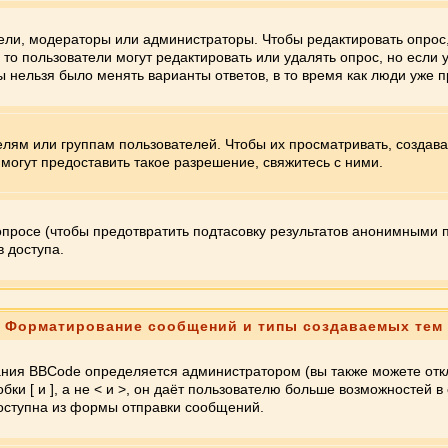
атели, модераторы или администраторы. Чтобы редактировать опрос
, то пользователи могут редактировать или удалять опрос, но если
ы нельзя было менять варианты ответов, в то время как люди уже 
м или группам пользователей. Чтобы их просматривать, создават
огут предоставить такое разрешение, свяжитесь с ними.
опросе (чтобы предотвратить подтасовку результатов анонимными 
в доступа.
Форматирование сообщений и типы создаваемых тем
ания BBCode определяется администратором (вы также можете отк
обки [ и ], а не < и >, он даёт пользователю больше возможносте
доступна из формы отправки сообщений.