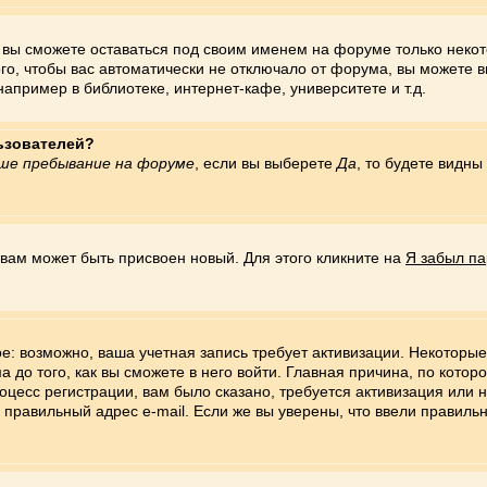
, вы сможете оставаться под своим именем на форуме только некот
ого, чтобы вас автоматически не отключало от форума, вы можете 
пример в библиотеке, интернет-кафе, университете и т.д.
льзователей?
ше пребывание на форуме
, если вы выберете
Да
, то будете видн
 вам может быть присвоен новый. Для этого кликните на
Я забыл па
ое: возможно, ваша учетная запись требует активизации. Некотор
до того, как вы сможете в него войти. Главная причина, по котор
есс регистрации, вам было сказано, требуется активизация или не
и правильный адрес e-mail. Если же вы уверены, что ввели правильн