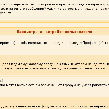
ль (проверьте письмо, которое вам прислали, когда вы зарегистри
писали ни одного сообщения? Администраторы могут удалять неакт
уссиях.
Параметры и настройки пользователя
рированы). Чтобы изменить их, перейдите в раздел
Профиль
(обычн
еся к другому часовому поясу, не к тому, в котором находитесь вы
е, что для смены часового пояса, как и для смены большинства нас
е!
чина может быть в летнем времени. Этот форум не умеет работать 
поддержку вашего языка в форуме, или же просто никто не перевёл